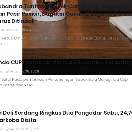
asbandra Tantang Polsek Camplong: Jangan Ha
an Pasir Pesisir, Dugaan Galian C Ilegal di Darat
rus Ditindak
Agustus 06, 2026
Ketua Umum Gabungan Aktivis Sosial Indonesia (GASI) Rifai Lasban
g…
da CUP l cetak Jenderal A.H Nasution Berikutny
ws
Agustus 05, 2026
 Natal,Pada pembukaan Pertandingan Sepak Bola Maraginda Cup l,
a Kota Nopan Ma…
a Deli Serdang Ringkus Dua Pengedar Sabu, 24,7
rkoba Disita
ws
Agustus 05, 2026