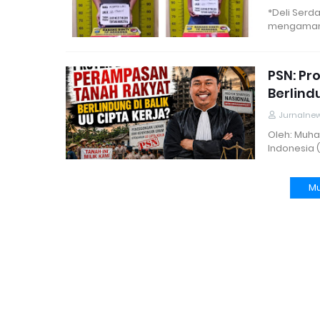
*Deli Serd
mengaman
PSN: P
Berlind
Jurnalne
Oleh: Muha
Indonesia 
Mu