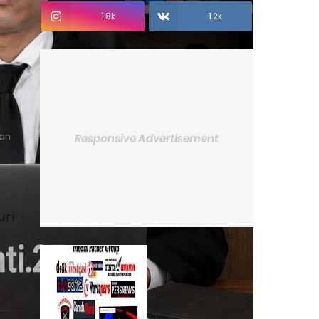
1.8k
1.2k
adi
hun
an
Responsive Advertisement
ri