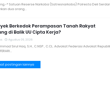
ang,-* Satuan Reserse Narkoba (Satresnarkoba) Polresta Deli Serda
kan dua orang…
royek Berkedok Perampasan Tanah Rakyat
ung di Balik UU Cipta Kerja?
ws
Agustus 05, 2026
mmad Sirul Haq, S.H., C.NSP., C.CL. Advokat Federasi Advokat Republi
(FERARI…
at postingan lainnya