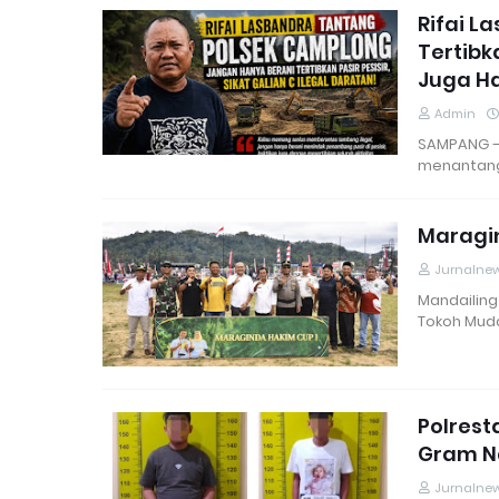
Rifai L
Tertibk
Juga Ha
Admin
SAMPANG – 
menantan
Maragin
Jurnalne
Mandailing
Tokoh Mud
Polrest
Gram Na
Jurnalne