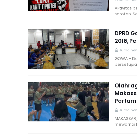
Aktivitas 
sorotan. S
DPRD G
2016, P
Jurnalne
GOWA – De
persetuju
Olahrag
Makass
Pertam
Jurnalne
MAKASSAR,
mewarnai 