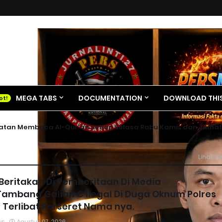
MEGA TABS
DOCUMENTATION
DOWNLOAD THIS
iatan Membaca Al-Qur'an Setiap Selasa Rabu Kamis dan Jumat
Lihat 
i Beritakan Di Pemberitaan Di Media
Tambang Galian C Ilegal Di Duga Oknum Polres
 Terlibat Rerseret Nama nya.
ws
Agustus 07, 2026