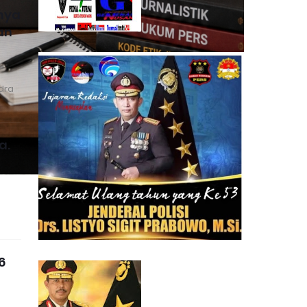
nya
an
dra
a.
6