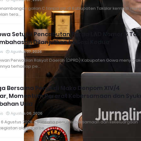
penambangan galian C tanpa izin di Kabupaten Takalar kembali menj
elain tera…
owa Setujui Pencabutan Perda LAD Nomor 5 Ta
embahasan Dilanjutkan ke Sesi Kedua
ws
Agustus 07, 2026
wan Perwakilan Rakyat Daerah (DPRD) Kabupaten Gowa menyatak
annya terhadap pe…
a Bersama Persit di Mako Denpom XIV/4
ar, Momentum Pererat Kebersamaan dan Syuku
bahan Usia
ws
Agustus 06, 2026
 6 Agustus 2026 – Suasana penuh kebersamaan dan kekeluargaan
kegiatan olahraga be…