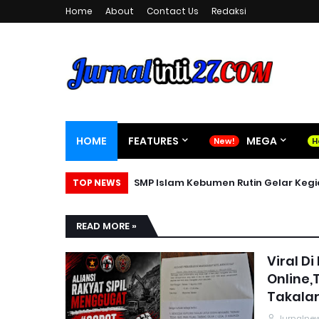
Home
About
Contact Us
Redaksi
HOME
FEATURES
MEGA
SMP Islam Kebumen Rutin Gelar Keg
TOP NEWS
READ MORE »
Viral D
Online,
Takalar
Jurnalne