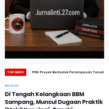
o Gelar Upacara
PSN: Proyek Berkedok Perampasan Tanah
TOP NEWS
kan Disiplin dan
Rakyat Berlindung di Balik UU Cipta Kerja?
Beranda
abdian Prajurit
Di Tengah Kelangkaan BBM
Sampang, Muncul Dugaan Praktik