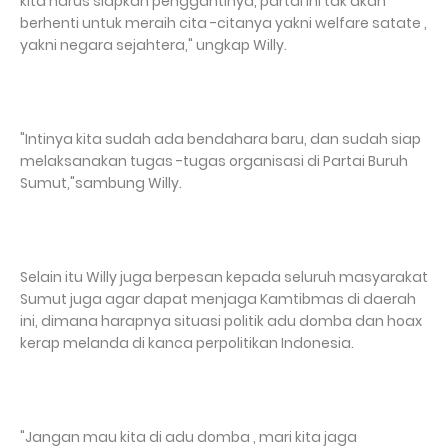
kita harus siapkan penggantinya, partai ini tak akan
berhenti untuk meraih cita -citanya yakni welfare satate ,
yakni negara sejahtera," ungkap Willy.
"Intinya kita sudah ada bendahara baru, dan sudah siap
melaksanakan tugas -tugas organisasi di Partai Buruh
Sumut,"sambung Willy.
Selain itu Willy juga berpesan kepada seluruh masyarakat
Sumut juga agar dapat menjaga Kamtibmas di daerah
ini, dimana harapnya situasi politik adu domba dan hoax
kerap melanda di kanca perpolitikan Indonesia.
"Jangan mau kita di adu domba , mari kita jaga