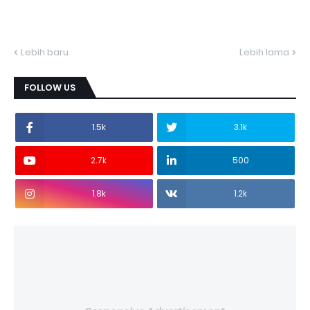
Lebih baru
Lebih lama
FOLLOW US
1.5k
3.1k
2.7k
500
1.8k
1.2k