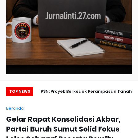
o Gelar Upacara
PSN: Proyek Berkedok Perampasan Tanah
TOP NEWS
kan Disiplin dan
Rakyat Berlindung di Balik UU Cipta Kerja?
Beranda
abdian Prajurit
Gelar Rapat Konsolidasi Akbar,
Partai Buruh Sumut Solid Fokus