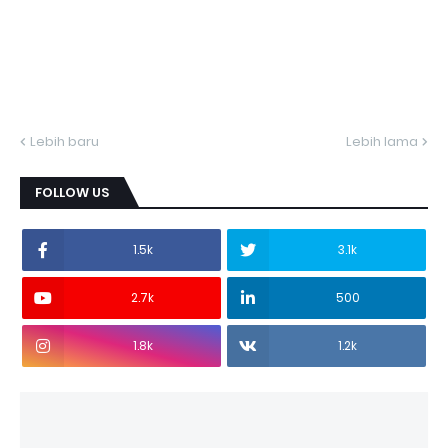
Lebih baru
Lebih lama
FOLLOW US
1.5k
3.1k
2.7k
500
1.8k
1.2k