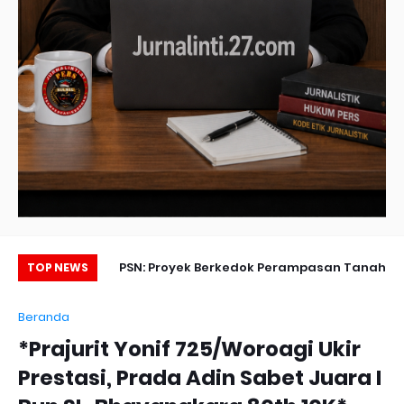
o Gelar Upacara
PSN: Proyek Berkedok Perampasan Tanah
TOP NEWS
kan Disiplin dan
Rakyat Berlindung di Balik UU Cipta Kerja?
Beranda
abdian Prajurit
*Prajurit Yonif 725/Woroagi Ukir
Prestasi, Prada Adin Sabet Juara I